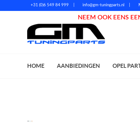
+31 (0)6 549 84 999
info@gm-tuningparts.nl
NEEM OOK EENS EEN
Zoeke
HOME
AANBIEDINGEN
OPEL PAR