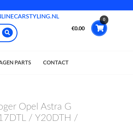
INECARSTYLING.NL
0
€
0.00
AGEN PARTS
CONTACT
oger Opel Astra G
17DTL / Y20DTH /