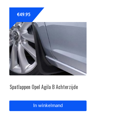
€
49.95
Spatlappen Opel Agila B Achterzijde
In winkelmand