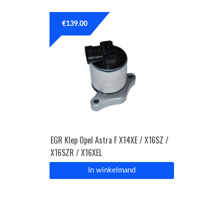
€
139.00
EGR Klep Opel Astra F X14XE / X16SZ /
X16SZR / X16XEL
In winkelmand