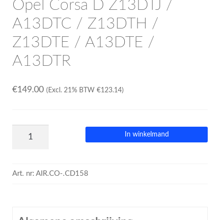
Opel Corsa D Z13DTJ /
A13DTC / Z13DTH /
Z13DTE / A13DTE /
A13DTR
€
149.00
(Excl. 21% BTW
€
123.14
)
In winkelmand
Art. nr:
AIR.CO-.CD158