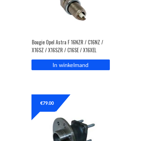
Bougie Opel Astra F 16NZR / C16NZ /
X16SZ / X16SZR / C16SE / X16XEL
In winkelmand
€
79.00