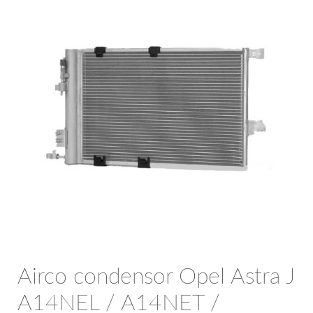
OPC Line
Bedrijfswagen parts
Contact
Inloggen / Registreren
Airco condensor Opel Astra J
A14NEL / A14NET /