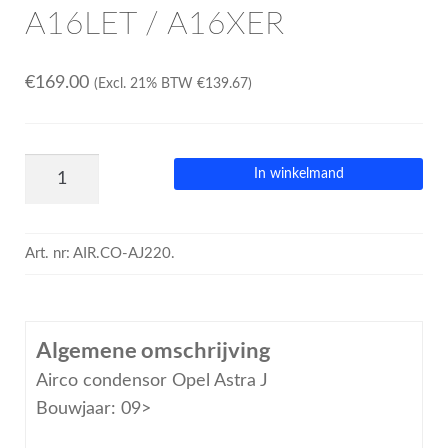
A16LET / A16XER
€
169.00
(Excl. 21% BTW
€
139.67
)
In winkelmand
Art. nr:
AIR.CO-AJ220.
Algemene omschrijving
Airco condensor Opel Astra J
Bouwjaar: 09>