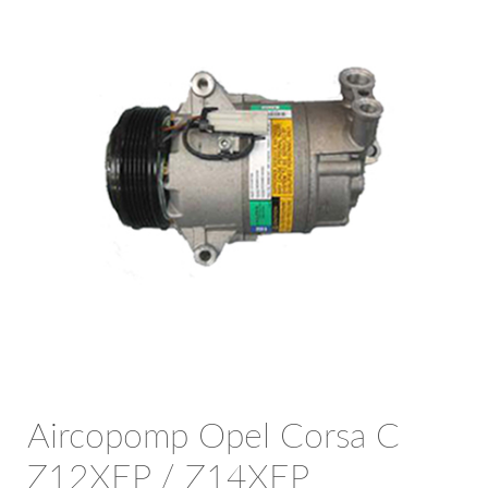
OPC Line
Bedrijfswagen parts
Contact
Inloggen / Registreren
Aircopomp Opel Corsa C
Z12XEP / Z14XEP