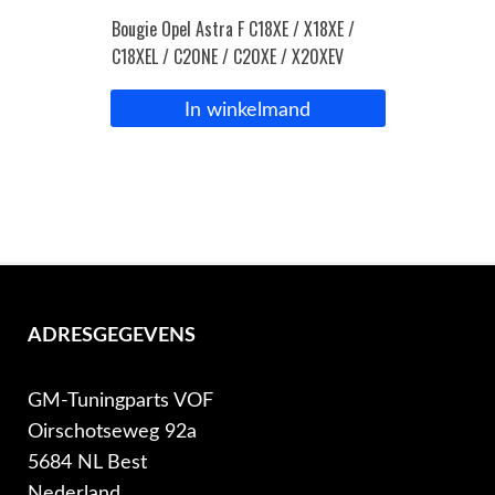
Bougie Opel Astra F C18XE / X18XE /
C18XEL / C20NE / C20XE / X20XEV
In winkelmand
ADRESGEGEVENS
GM-Tuningparts VOF
Oirschotseweg 92a
5684 NL Best
Nederland