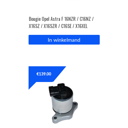
Bougie Opel Astra F 16NZR / C16NZ /
X16SZ / X16SZR / C16SE / X16XEL
In winkelmand
€
139.00