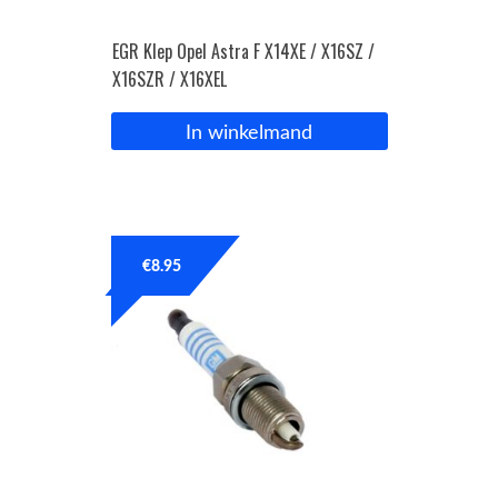
EGR Klep Opel Astra F X14XE / X16SZ /
X16SZR / X16XEL
In winkelmand
€
8.95