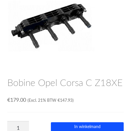
OPC Line
Bedrijfswagen parts
Contact
Inloggen / Registreren
Bobine Opel Corsa C Z18XE
€
179.00
(Excl. 21% BTW
€
147.93
)
In winkelmand