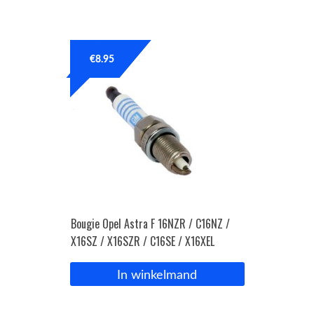
€
8.95
Bougie Opel Astra F 16NZR / C16NZ /
X16SZ / X16SZR / C16SE / X16XEL
In winkelmand