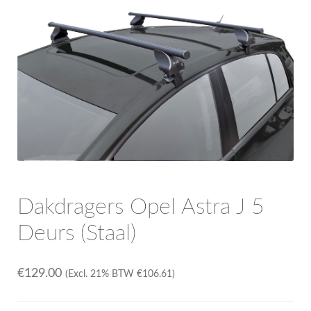
OPC Line
Bedrijfswagen parts
Contact
Inloggen / Registreren
Dakdragers Opel Astra J 5
Deurs (Staal)
€
129.00
(Excl. 21% BTW
€
106.61
)