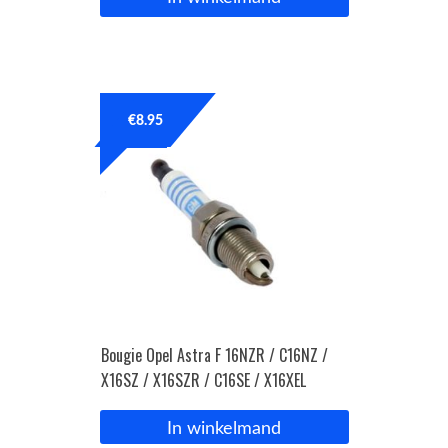
€
8.95
Bougie Opel Astra F 16NZR / C16NZ /
X16SZ / X16SZR / C16SE / X16XEL
In winkelmand