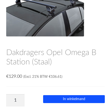
OPC Line
Bedrijfswagen parts
Contact
Dakdragers Opel Omega B
Inloggen / Registreren
Station (Staal)
€
129.00
(Excl. 21% BTW
€
106.61
)
In winkelmand