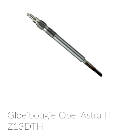
OPC Line
Bedrijfswagen parts
Contact
Inloggen / Registreren
Gloeibougie Opel Astra H
Z13DTH