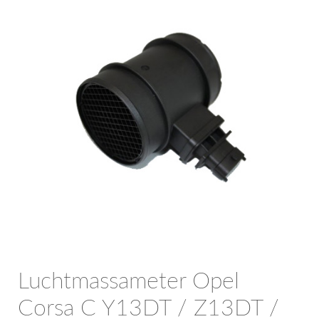
OPC Line
Bedrijfswagen parts
Contact
Inloggen / Registreren
Luchtmassameter Opel
Corsa C Y13DT / Z13DT /