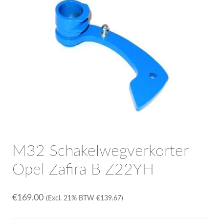
OPC Line
Bedrijfswagen parts
Contact
Inloggen / Registreren
M32 Schakelwegverkorter
Opel Zafira B Z22YH
€
169.00
(Excl. 21% BTW
€
139.67
)