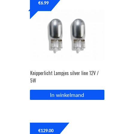
€
6.99
Knipperlicht Lampjes silver line 12V /
5W
In winkelmand
€
129.00