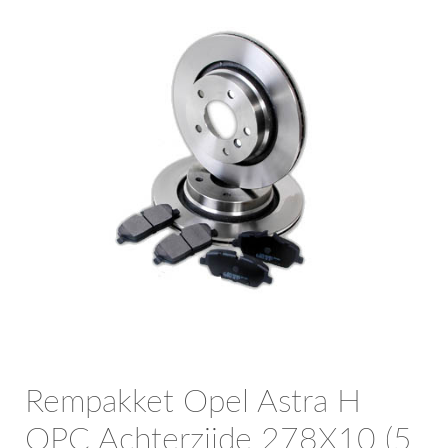
OPC Line
Bedrijfswagen parts
Contact
Inloggen / Registreren
Rempakket Opel Astra H
OPC Achterzijde 278X10 (5