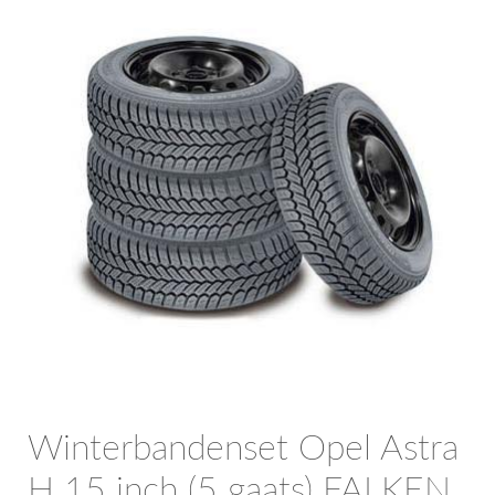
OPC Line
Bedrijfswagen parts
Contact
Inloggen / Registreren
Winterbandenset Opel Astra
H 15 inch (5 gaats) FALKEN