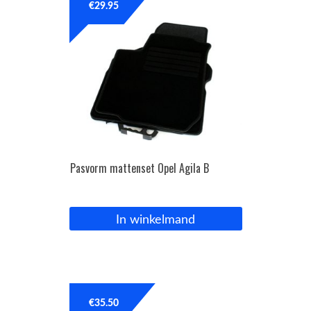
€
29.95
Pasvorm mattenset Opel Agila B
In winkelmand
€
35.50