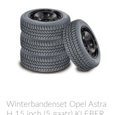
OPC Line
Bedrijfswagen parts
Contact
Inloggen / Registreren
Winterbandenset Opel Astra
H 15 inch (5 gaats) KLEBER