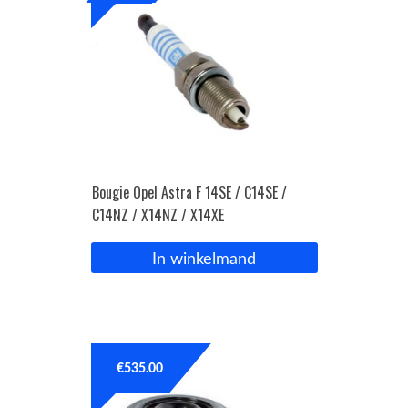
Bougie Opel Astra F 14SE / C14SE /
C14NZ / X14NZ / X14XE
In winkelmand
€
535.00