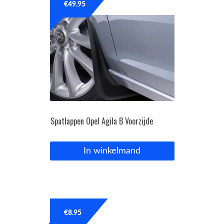
€
49.95
Spatlappen Opel Agila B Voorzijde
In winkelmand
€
8.95