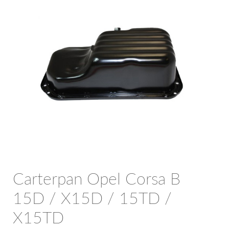
OPC Line
Bedrijfswagen parts
Contact
Inloggen / Registreren
Carterpan Opel Corsa B
15D / X15D / 15TD /
X15TD