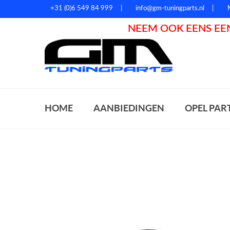
+31 (0)6 549 84 999
info@gm-tuningparts.nl
NEEM OOK EENS EEN
Zoeke
HOME
AANBIEDINGEN
OPEL PAR