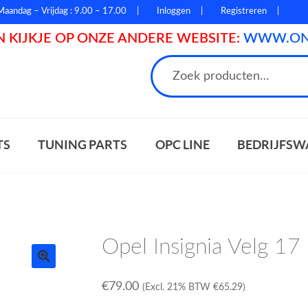
Maandag – Vrijdag : 9.00 – 17.00
Inloggen
Registreren
 KIJKJE OP ONZE ANDERE WEBSITE:
WWW.ONL
n
TS
TUNING PARTS
OPC LINE
BEDRIJFSW
Opel Insignia Velg 17 
€
79.00
(Excl. 21% BTW
€
65.29
)