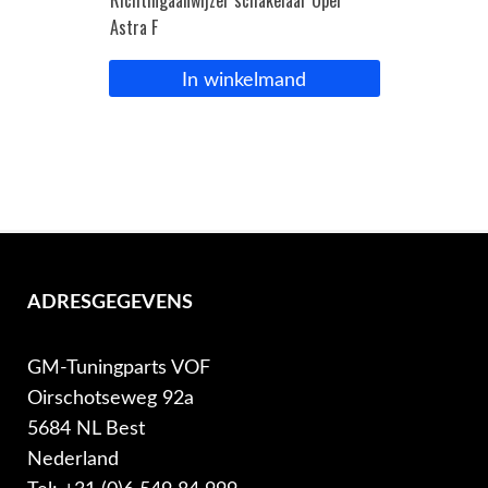
Richtingaanwijzer schakelaar Opel
Astra F
In winkelmand
ADRESGEGEVENS
GM-Tuningparts VOF
Oirschotseweg 92a
5684 NL Best
Nederland