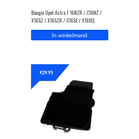
Bougie Opel Astra F 16NZR / C16NZ /
X16SZ / X16SZR / C16SE / X16XEL
In winkelmand
€
29.95