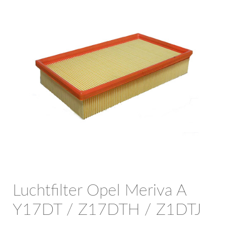
OPC Line
Bedrijfswagen parts
Contact
Inloggen / Registreren
Luchtfilter Opel Meriva A
Y17DT / Z17DTH / Z1DTJ