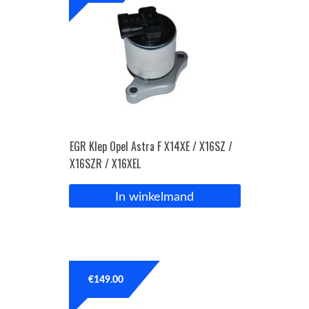
EGR Klep Opel Astra F X14XE / X16SZ /
X16SZR / X16XEL
In winkelmand
€
149.00