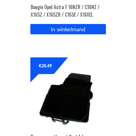
Bougie Opel Astra F 16NZR / C16NZ /
X16SZ / X16SZR / C16SE / X16XEL
In winkelmand
€
28.49