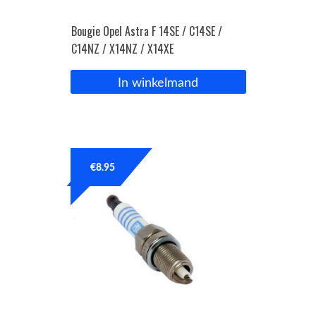
Bougie Opel Astra F 14SE / C14SE /
C14NZ / X14NZ / X14XE
In winkelmand
€
8.95