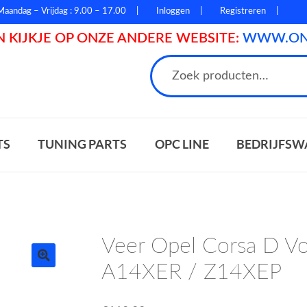
Maandag – Vrijdag : 9.00 – 17.00
Inloggen
Registreren
 KIJKJE OP ONZE ANDERE WEBSITE:
WWW.ONL
n
TS
TUNING PARTS
OPC LINE
BEDRIJFSW
Veer Opel Corsa D Vo
A14XER / Z14XEP