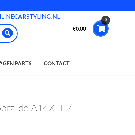
INECARSTYLING.NL
0
€
0.00
AGEN PARTS
CONTACT
orzijde A14XEL /