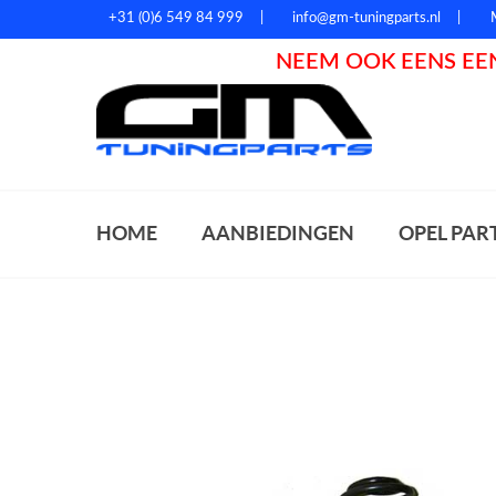
+31 (0)6 549 84 999
info@gm-tuningparts.nl
NEEM OOK EENS EEN
Zoeke
HOME
AANBIEDINGEN
OPEL PAR