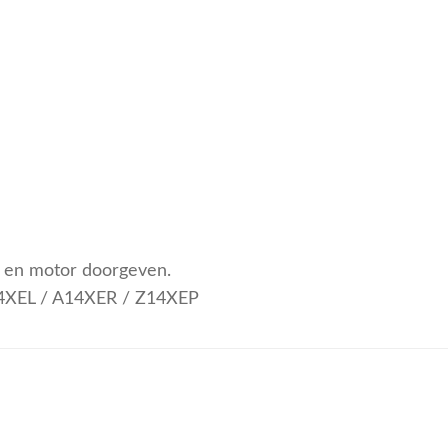
pe en motor doorgeven.
14XEL / A14XER / Z14XEP