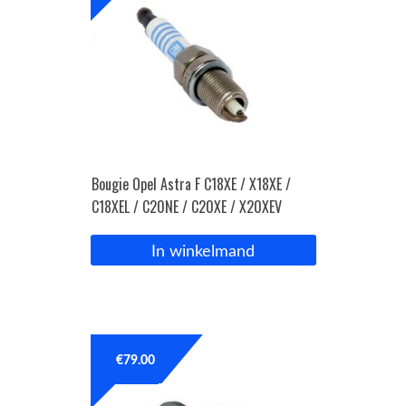
Bougie Opel Astra F C18XE / X18XE /
C18XEL / C20NE / C20XE / X20XEV
In winkelmand
€
79.00