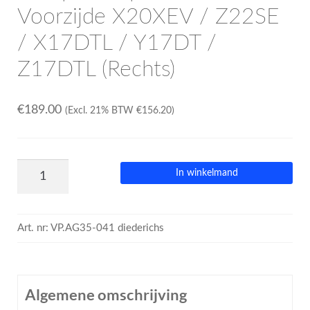
Voorzijde X20XEV / Z22SE
/ X17DTL / Y17DT /
Z17DTL (Rechts)
€
189.00
(Excl. 21% BTW
€
156.20
)
In winkelmand
Art. nr:
VP.AG35-041 diederichs
Algemene omschrijving