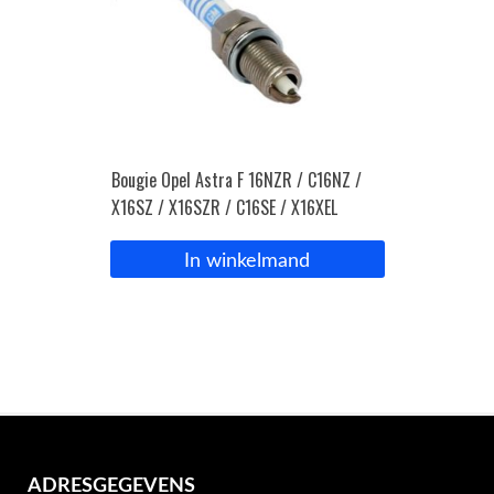
Bougie Opel Astra F 16NZR / C16NZ /
X16SZ / X16SZR / C16SE / X16XEL
In winkelmand
ADRESGEGEVENS