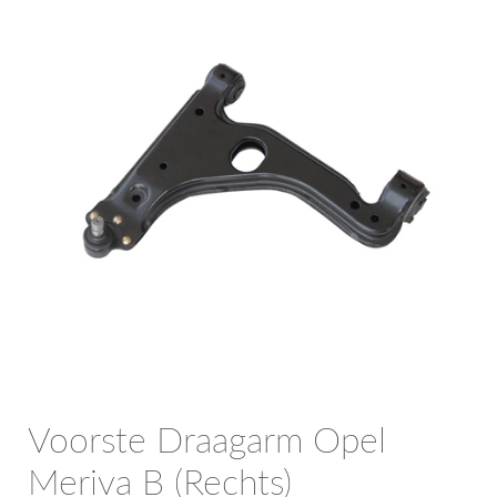
OPC Line
Bedrijfswagen parts
Contact
Inloggen / Registreren
Voorste Draagarm Opel
Meriva B (Rechts)