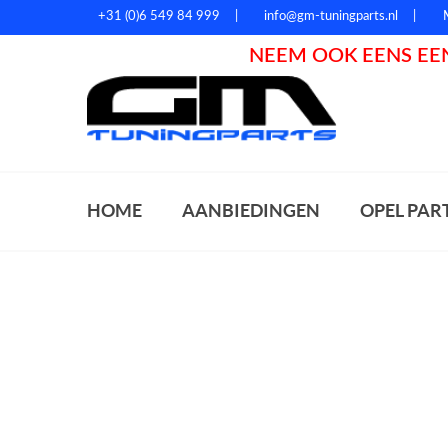
+31 (0)6 549 84 999
info@gm-tuningparts.nl
NEEM OOK EENS EEN
Zoeke
HOME
AANBIEDINGEN
OPEL PAR