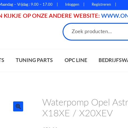
Maandag – Vrijdag : 9.00 – 17.00
Inloggen
Registreren
 KIJKJE OP ONZE ANDERE WEBSITE:
WWW.ONL
n
TS
TUNING PARTS
OPC LINE
BEDRIJFSW
Waterpomp Opel Ast
X18XE / X20XEV