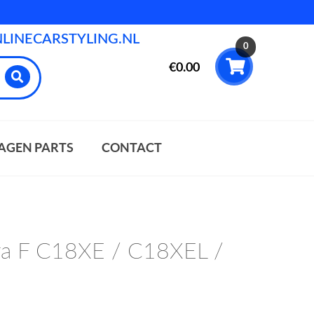
INECARSTYLING.NL
0
€
0.00
AGEN PARTS
CONTACT
ra F C18XE / C18XEL /