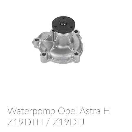
OPC Line
Bedrijfswagen parts
Contact
Inloggen / Registreren
Waterpomp Opel Astra H
Z19DTH / Z19DTJ