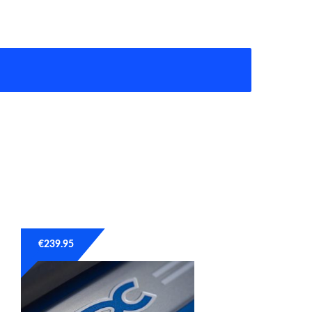
€
239.95