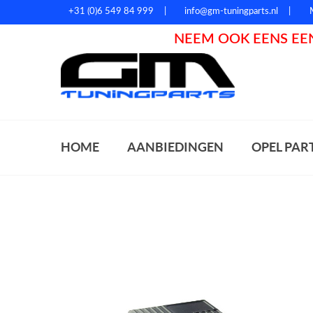
+31 (0)6 549 84 999
info@gm-tuningparts.nl
NEEM OOK EENS EEN
Zoeke
HOME
AANBIEDINGEN
OPEL PAR