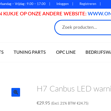
Maandag – Vrijdag : 9.00 – 17.00
Inloggen
Registreren
 KIJKJE OP ONZE ANDERE WEBSITE:
WWW.ONL
n
TS
TUNING PARTS
OPC LINE
BEDRIJFSW
H7 Canbus LED warni
€
29.95
(Excl. 21% BTW
€
24.75
)