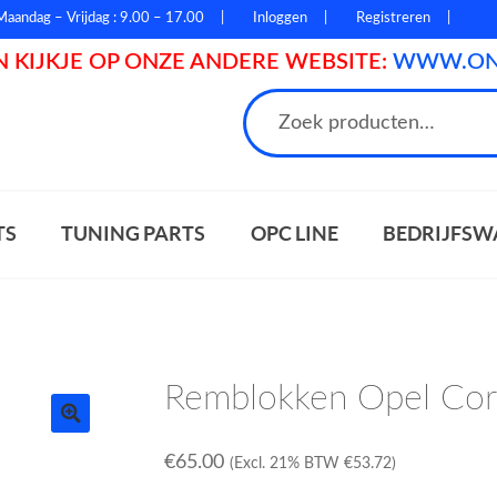
Maandag – Vrijdag : 9.00 – 17.00
Inloggen
Registreren
 KIJKJE OP ONZE ANDERE WEBSITE:
WWW.ONL
n
TS
TUNING PARTS
OPC LINE
BEDRIJFSW
Remblokken Opel Cor
€
65.00
(Excl. 21% BTW
€
53.72
)