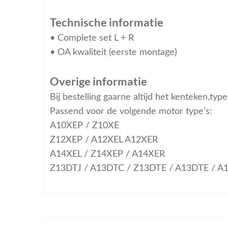
Technische informatie
• Complete set L + R
• OA kwaliteit (eerste montage)
Overige informatie
Bij bestelling gaarne altijd het kenteken,ty
Passend voor de volgende motor type’s:
A10XEP / Z10XE
Z12XEP / A12XEL A12XER
A14XEL / Z14XEP / A14XER
Z13DTJ / A13DTC / Z13DTE / A13DTE / A