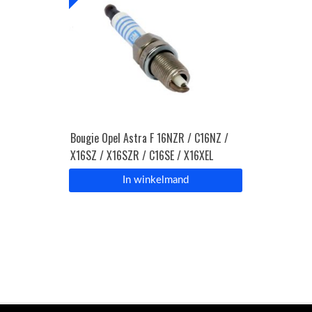
Bougie Opel Astra F 16NZR / C16NZ /
X16SZ / X16SZR / C16SE / X16XEL
In winkelmand