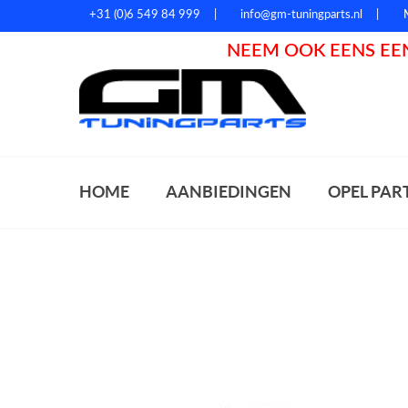
+31 (0)6 549 84 999
info@gm-tuningparts.nl
NEEM OOK EENS EEN
Zoeke
HOME
AANBIEDINGEN
OPEL PAR